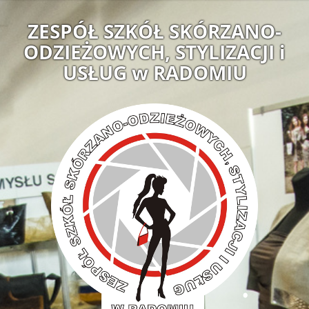
ZESPÓŁ SZKÓŁ SKÓRZANO-
ODZIEŻOWYCH, STYLIZACJI i
USŁUG w RADOMIU