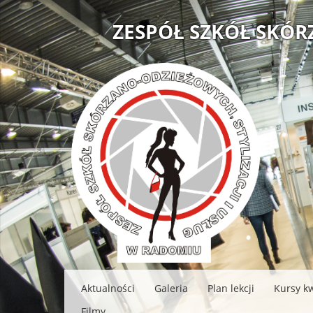
ZESPÓŁ SZKÓŁ SKÓR
Aktualności
Galeria
Plan lekcji
Kursy kw
Filmy