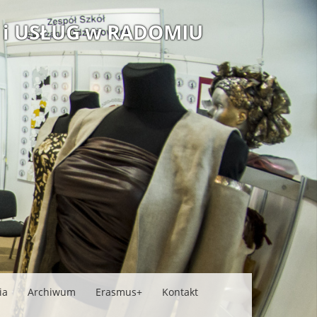
 i USŁUG w RADOMIU
ia
Archiwum
Erasmus+
Kontakt