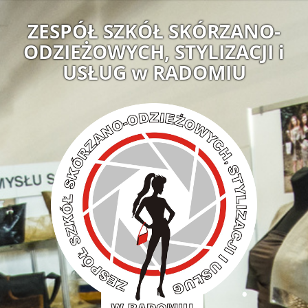
ZESPÓŁ SZKÓŁ SKÓRZANO-
ODZIEŻOWYCH, STYLIZACJI i
USŁUG w RADOMIU